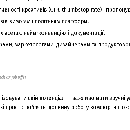
вності креативів (CTR, thumbstop rate) і пропонува
ивів вимогам і політикам платформ.
 асетах, нейм-конвенціях і документації.
ерами, маркетологами, дизайнерами та продуктов
ck 👉 Job Offer
ізовувати свій потенціал — важливо мати зручні у
які просто роблять щоденну роботу комфортнішою