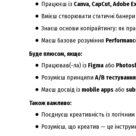
Працюєш із
Canva, CapCut, Adobe E
Вмієш створювати статичні банери 
Знаєш основи копірайтингу: як пра
Маєш базове розуміння
Performanc
Буде плюсом, якщо:
Працював(-ла) із
Figma
або
Photos
Розумієш принципи
A/B тестування
Маєш досвід із
mobile apps
або
sub
Також важливо:
Поєднуєш креативність із логічним
Розумієш, що креатив — це інструме