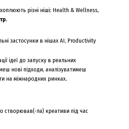
охоплюють різні ніші: Health & Wellness,
тр
.
ьні застосунки в нішах AI, Productivity
ії ідеї до запуску в реальних
меш нові підходи, аналізуватимеш
ти на міжнародних ринках.
бо створював(-ла) креативи під час