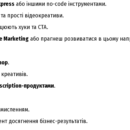
xpress
або іншими no-code інструментами.
та прості відеокреативи.
цюють хуки та CTA.
e Marketing
або прагнеш розвиватися в цьому нап
hop
.
креативів.
scription-продуктами
.
 мисленням.
нт досягнення бізнес-результатів.