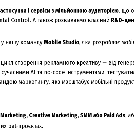
застосунки і сервіси з мільйонною аудиторією
, що 
Parental Control. А також розвиваємо власний
R&D-цен
у нашу команду
Mobile Studio
, яка розробляє мобіл
икл створення рекламного креативу — від генерац
сучасними AI та no-code інструментами, тестувати
андою маркетингу, яка масштабує мобільні продук
l Marketing, Creative Marketing, SMM або Paid Ads
, а
их pet-проєктах.