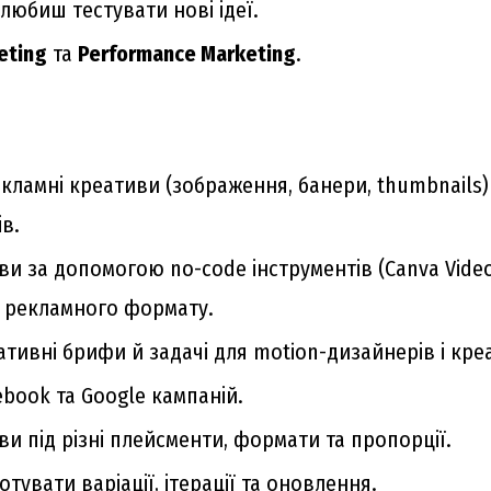
юбиш тестувати нові ідеї.
eting
та
Performance Marketing
.
кламні креативи (зображення, банери, thumbnails
ів.
и за допомогою no-code інструментів (Canva Video,
о рекламного формату.
еативні брифи й задачі для motion-дизайнерів і кр
ebook та Google кампаній.
и під різні плейсменти, формати та пропорції.
тувати варіації, ітерації та оновлення.