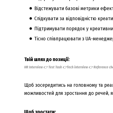
Відстежувати базові метрики ефекти
Слідкувати за відповідністю креат
Підтримувати порядок у креативних
Тісно співпрацювати з UA-менедж
Твій шлях до позиції:
HR Interview 👉 Test Task
👉Tech interview 👉 Reference che
Щоб зосередитись на головному та реал
можливостей для зростання до речей, 
Щоб зростати: