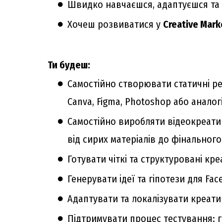
Швидко навчаєшся, адаптуєшся та л
Хочеш розвиватися у
Creative Mark
Ти будеш:
Самостійно створювати статичні ре
Canva, Figma, Photoshop або аналог
Самостійно виробляти відеокреатив
від сирих матеріалів до фінальног
Готувати чіткі та структуровані кр
Генерувати ідеї та гіпотези для Fac
Адаптувати та локалізувати креатив
Підтримувати процес тестування: го