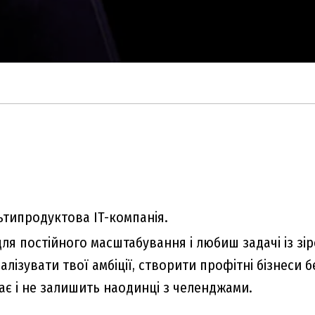
льтипродуктова IT-компанія.
 постійного масштабування і любиш задачі із зіро
ізувати твої амбіції, створити профітні бізнеси бе
ає і не залишить наодинці з челенджами.